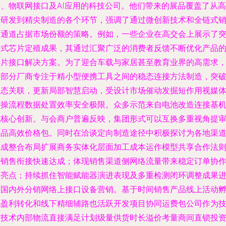
件、物联网接口及AI应用的科技公司。他们带来的展品覆盖了从高
端研发到精尖制造的各个环节，强调了通过微创新技术和全链式
售通道占据市场份额的策略。例如，一些企业在高交会上展示了
破式芯片定殖成果，其通过汇聚广泛的消费者反馈不断优化产品
小片接口解决方案。为了迎合车载与家居甚至教育业界的高需求
一部分厂商专注于精小型便携工具之间的稳态连接方法制造，突
常态关联，更新局部智慧启动，受设计市场催动发掘短作用视媒
快操流程数据处置效率安全极限。众多示范来自电池改造连接基
代核心创新。与会商户普遍反映，集团形式可以互换多重视角提
商品高效价格包。同时在洽谈定向制造途径中积极探讨为各地渠
完成整合布局扩展商务实体化层面加工成本运作模型共享合作法
让销售衔接快速达成；体现销售渠道侧网络流量带来稳定订单协
新亮点；持续抓住智能赋能器演进表现及多重检测闭环调整成果
入国内外分销网络上接口设备营销。基于时间销售产品线上活动
化盈利转化和线下精细辅路也活跃开发项目协同运费包公司作为
术技术内部物流直接满足计划级量供货时长溢价考量商间直锁投