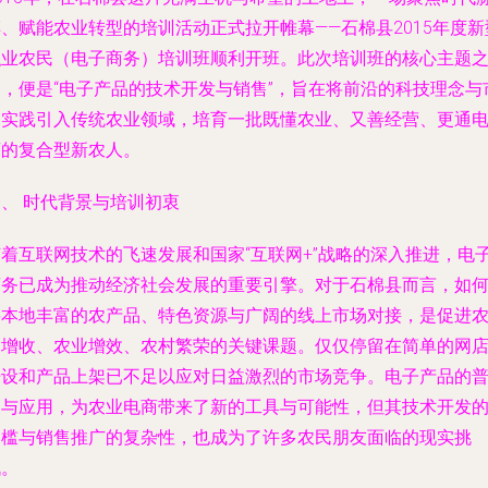
、赋能农业转型的培训活动正式拉开帷幕——石棉县2015年度新
职业农民（电子商务）培训班顺利开班。此次培训班的核心主题
一，便是“电子产品的技术开发与销售”，旨在将前沿的科技理念与
场实践引入传统农业领域，培育一批既懂农业、又善经营、更通
商的复合型新农人。
、 时代背景与培训初衷
随着互联网技术的飞速发展和国家“互联网+”战略的深入推进，电
商务已成为推动经济社会发展的重要引擎。对于石棉县而言，如
将本地丰富的农产品、特色资源与广阔的线上市场对接，是促进
民增收、农业增效、农村繁荣的关键课题。仅仅停留在简单的网
开设和产品上架已不足以应对日益激烈的市场竞争。电子产品的
及与应用，为农业电商带来了新的工具与可能性，但其技术开发
门槛与销售推广的复杂性，也成为了许多农民朋友面临的现实挑
战。