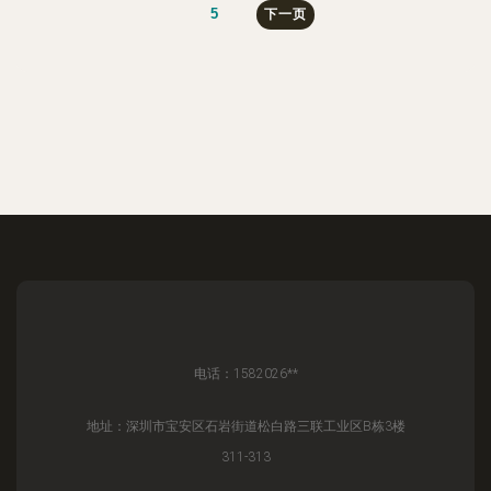
5
下一页
电话：1582026**
地址：深圳市宝安区石岩街道松白路三联工业区B栋3楼
311-313